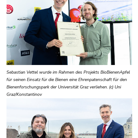
bestätigen
Sie diesen
Link.
Beginn
Zum
des
Inhalt
Seitenbereichs:
(Zugriffstaste
Seitenbereiche:
1)
Zur
Positionsanzeige
Sebastian Vettel wurde im Rahmen des Projekts BioBienenApfel
(Zugriffstaste
für seinen Einsatz für die Bienen eine Ehrenpatenschaft für den
2)
Bienenforschungspark der Universität Graz verliehen. (c) Uni
Zur
Graz/Konstantinov
Hauptnavigation
(Zugriffstaste
3)
Zu
den
Zusatzinformationen