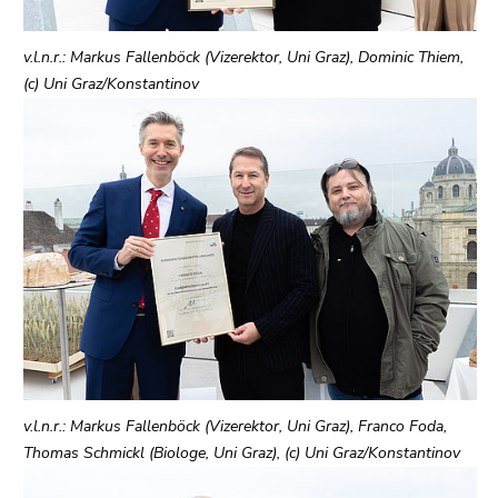
Seitenbereiche
v.l.n.r.: Markus Fallenböck (Vizerektor, Uni Graz), Dominic Thiem,
(c) Uni Graz/Konstantinov
v.l.n.r.: Markus Fallenböck (Vizerektor, Uni Graz), Franco Foda,
Thomas Schmickl (Biologe, Uni Graz), (c) Uni Graz/Konstantinov