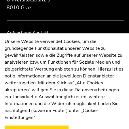
Übersicht
Übersicht
8010 Graz
der
der
Seitenbereiche
Seitenbereiche
Anfahrt und Kontakt
Kommunikation und Öffentlichkeitsarbeit
Unsere Website verwendet Cookies, um die
grundlegende Funktionalität unserer Website zu
Moodle
gewährleisten sowie die Zugriffe auf unserer Website zu
UNIGRAZonline
analysieren bzw. um Funktionen für Soziale Medien und
Impressum
zielgerichtete Werbung anbieten zu können. Hierzu ist es
Datenschutzerklärung
nötig Informationen an die jeweiligen Dienstanbieter
Cookie-Einstellungen
weiterzugeben. Mit dem Klick auf „Alle Cookies
Barrierefreiheitserklärung
akzeptieren“ willigen Sie in diese Datenverarbeitungen
ein. Individuelle Auswahlmöglichkeiten, weitere
Informationen und die Widerrufsmöglichkeit finden Sie
nachfolgend (sowie im Footer) unter „Cookie-
Wetterstation
Uni Graz
Einstellungen“.