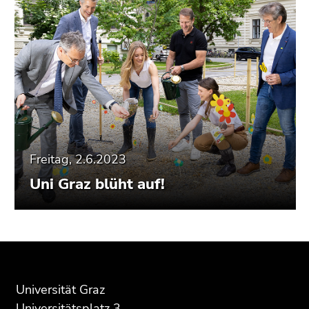
Freitag, 2.6.2023
Uni Graz blüht auf!
Beginn
Ende
Ende
des
dieses
dieses
Seitenbereichs:
Seitenbereichs.
Seitenbereichs.
Universität Graz
Zusatzinformationen:
Zur
Zur
Universitätsplatz 3