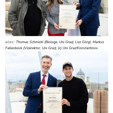
(Zugriffstaste
5)
Zu
den
Seiteneinstellungen
(Benutzer/Sprache)
(Zugriffstaste
v.l.n.r.: Thomas Schmickl (Biologe, Uni Graz), Lizz Görgl, Markus
8)
Fallenböck (Vizerektor, Uni Graz), (c) Uni Graz/Konstantinov
Zur
Suche
(Zugriffstaste
9)
Ende
dieses
Seitenbereichs.
Zur
Übersicht
der